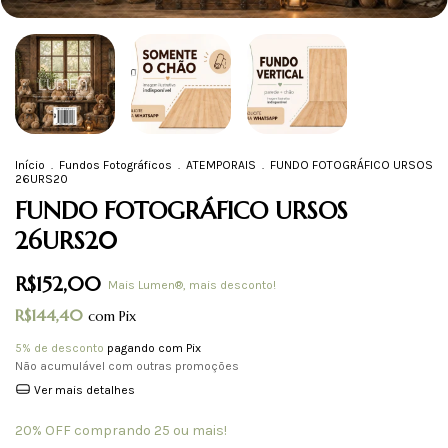
Início
.
Fundos Fotográficos
.
ATEMPORAIS
.
FUNDO FOTOGRÁFICO URSOS
26URS20
FUNDO FOTOGRÁFICO URSOS
26URS20
R$152,00
Mais Lumen®, mais desconto!
R$144,40
com
Pix
5% de desconto
pagando com Pix
Não acumulável com outras promoções
Ver mais detalhes
20% OFF comprando 25 ou mais!