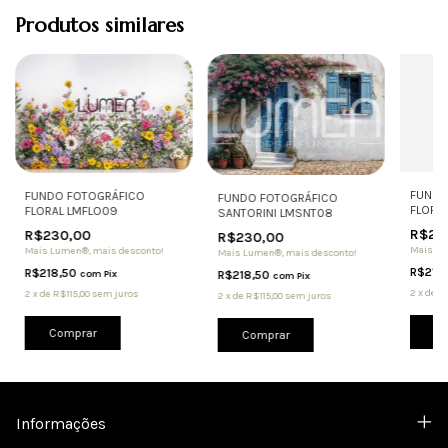
Produtos similares
FUNDO
FUNDO FOTOGRÁFICO
FUNDO FOTOGRÁFICO
FLORA
FLORAL LMFLO09
SANTORINI LMSNT08
R$23
R$230,00
R$230,00
Mais Lu
Mais Lumen®, mais desconto!
Mais Lumen®, mais desconto!
R$218
R$218,50
R$218,50
com
Pix
com
Pix
2
x
de
R$
2
x
de
R$115,00
sem juros
2
x
de
R$115,00
sem juros
Co
Comprar
Comprar
Informações