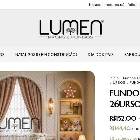
Nossos produtos são feitos 
OS
NATAL 2026 (EM CONSTRUÇÃO)
DIA DOS PAIS
FARROU
Início
.
Fundos Fo
.
URSOS
.
FUND
FUNDO
26URSO
R$152,00
R$144,40
co
5% de desconto
p