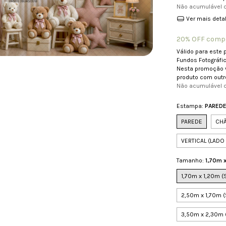
Não acumulável 
Ver mais deta
20% OFF compr
Válido para este 
Fundos Fotográfic
Nesta promoção 
produto com outr
Não acumulável
Estampa:
PARED
PAREDE
CH
VERTICAL (LAD
Tamanho:
1,70m 
1,70m x 1,20m 
2,50m x 1,70m
3,50m x 2,30m