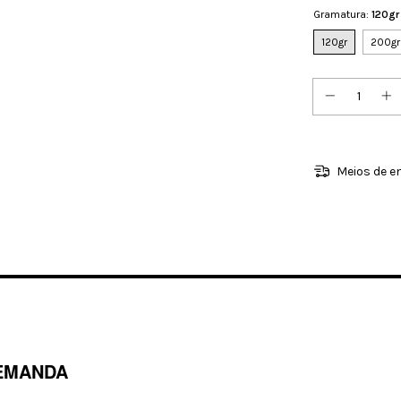
Gramatura:
120gr
120gr
200gr
Meios de e
EMANDA