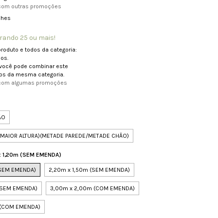
com outras promoções
lhes
ando 25 ou mais!
produto e todos da categoria:
os.
você pode combinar este
os da mesma categoria.
 com algumas promoções
E
ÃO
O MAIOR ALTURA)(METADE PAREDE/METADE CHÃO)
x 1,20m (SEM EMENDA)
(SEM EMENDA)
2,20m x 1,50m (SEM EMENDA)
 (SEM EMENDA)
3,00m x 2,00m (COM EMENDA)
 (COM EMENDA)