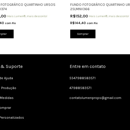
 FOTOGRÁFICO QUARTINHO URSOS
FUNDO FOTOGRÁFICO QUARTINHO U
V374
25LMNV366
2,00
R$152,00
Mais Lumen®, mais desconto!
Mais Lumen®, mais desconto!
,40
R$144,40
com
Pix
com
Pix
mprar
Comprar
 & Suporte
Entre em contato
de Ajuda
5547988583571
e Produção
47988583571
 Medidas
contatolumenprops@gmail.com
omprar
Personalizados