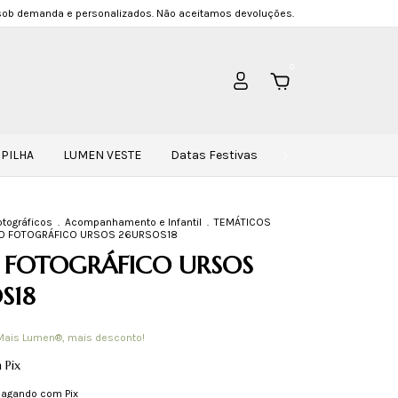
sob demanda e personalizados. Não aceitamos devoluções.
0
PILHA
LUMEN VESTE
Datas Festivas
PERSONALIZE SEU
tográficos
.
Acompanhamento e Infantil
.
TEMÁTICOS
O FOTOGRÁFICO URSOS 26URSOS18
 FOTOGRÁFICO URSOS
S18
Mais Lumen®, mais desconto!
m
Pix
agando com Pix