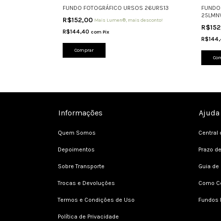
TINHO URSOS
FUNDO FOTOGRÁFICO URSOS 26URS13
FUNDO
25LMN
R$152,00
Mais Lumen®, mais desconto!
R$15
 desconto!
R$144,40
com
Pix
R$144
Comprar
Co
Informações
Ajuda
Quem Somos
Central 
Depoimentos
Prazo d
Sobre Transporte
Guia de
Trocas e Devoluções
Como C
Termos e Condições de Uso
Fundos 
Política de Privacidade