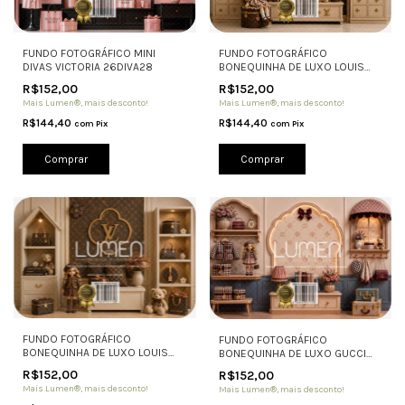
FUNDO FOTOGRÁFICO MINI
FUNDO FOTOGRÁFICO
DIVAS VICTORIA 26DIVA28
BONEQUINHA DE LUXO LOUIS
VUITTON 26DIVA27
R$152,00
R$152,00
Mais Lumen®, mais desconto!
Mais Lumen®, mais desconto!
R$144,40
R$144,40
com
Pix
com
Pix
Comprar
Comprar
FUNDO FOTOGRÁFICO
FUNDO FOTOGRÁFICO
BONEQUINHA DE LUXO LOUIS
BONEQUINHA DE LUXO GUCCI
VUITTON 26DIVA26
26DIVA23
R$152,00
R$152,00
Mais Lumen®, mais desconto!
Mais Lumen®, mais desconto!