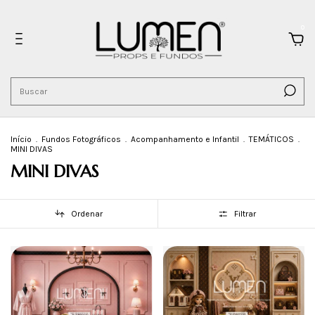
0
Início
.
Fundos Fotográficos
.
Acompanhamento e Infantil
.
TEMÁTICOS
.
MINI DIVAS
MINI DIVAS
Ordenar
Filtrar