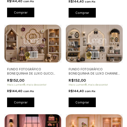
R$144,40
R$144,40
com
Pix
com
Pix
Comprar
Comprar
FUNDO FOTOGRÁFICO
FUNDO FOTOGRÁFICO
BONEQUINHA DE LUXO CHANNEL
BONEQUINHA DE LUXO GUCCI
26DIVA24
26DIVA25
R$152,00
R$152,00
Mais Lumen®, mais desconto!
Mais Lumen®, mais desconto!
R$144,40
R$144,40
com
Pix
com
Pix
Comprar
Comprar