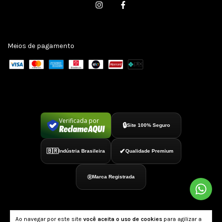
Meios de pagamento
Verificada por
🔒
Site 100% Seguro
✔
🇧🇷
Indústria Brasileira
Qualidade Premium
®
Marca Registrada
Ao navegar por este site
você aceita o uso de cookies
para agilizar a