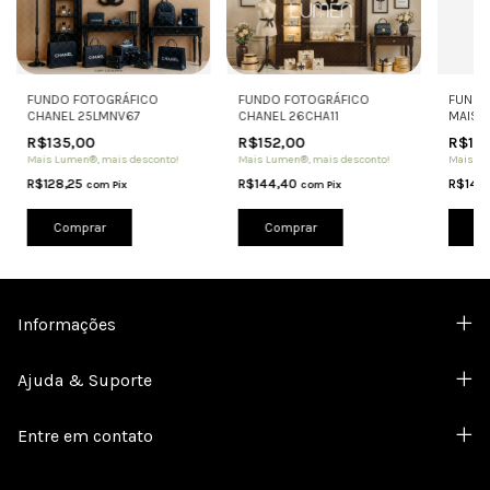
FUNDO FOTOGRÁFICO
FUNDO
FUNDO FOTOGRÁFICO
CHANEL 25LMNV67
MAISO
CHANEL 26CHA11
R$135,00
R$152
R$152,00
Mais Lumen®, mais desconto!
Mais Lu
Mais Lumen®, mais desconto!
R$128,25
R$144
R$144,40
com
Pix
com
Pix
Comprar
Co
Comprar
Informações
Ajuda & Suporte
Entre em contato