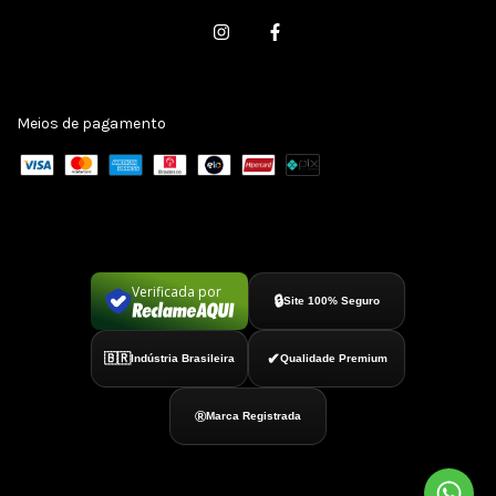
Meios de pagamento
Verificada por
🔒
Site 100% Seguro
✔
🇧🇷
Indústria Brasileira
Qualidade Premium
®
Marca Registrada