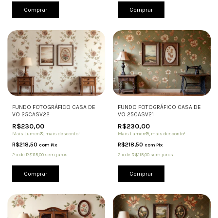
Comprar
Comprar
FUNDO FOTOGRÁFICO CASA DE
FUNDO FOTOGRÁFICO CASA DE
VO 25CASV21
VO 25CASV22
R$230,00
R$230,00
Mais Lumen®, mais desconto!
Mais Lumen®, mais desconto!
R$218,50
R$218,50
com
Pix
com
Pix
2
x
de
R$115,00
sem juros
2
x
de
R$115,00
sem juros
Comprar
Comprar