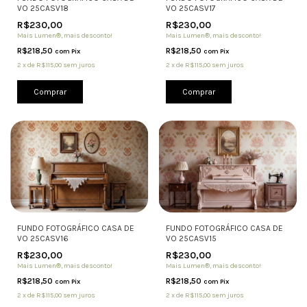
VO 25CASV18
VO 25CASV17
R$230,00
R$230,00
Mais Lumen®, mais desconto!
Mais Lumen®, mais desconto!
R$218,50
R$218,50
com
Pix
com
Pix
2
x
de
R$115,00
sem juros
2
x
de
R$115,00
sem juros
Comprar
Comprar
FUNDO FOTOGRÁFICO CASA DE
FUNDO FOTOGRÁFICO CASA DE
VO 25CASV16
VO 25CASV15
R$230,00
R$230,00
Mais Lumen®, mais desconto!
Mais Lumen®, mais desconto!
R$218,50
R$218,50
com
Pix
com
Pix
2
x
de
R$115,00
sem juros
2
x
de
R$115,00
sem juros