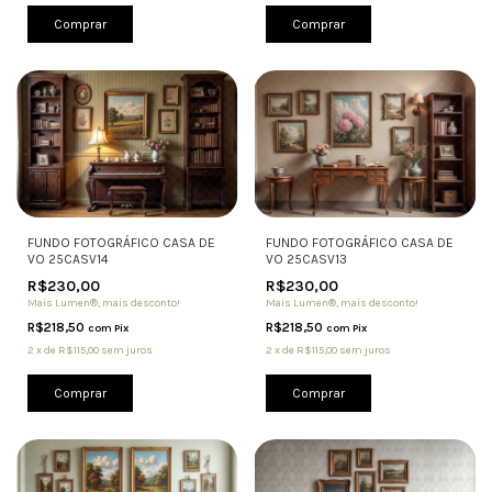
Comprar
Comprar
FUNDO FOTOGRÁFICO CASA DE
FUNDO FOTOGRÁFICO CASA DE
VO 25CASV14
VO 25CASV13
R$230,00
R$230,00
Mais Lumen®, mais desconto!
Mais Lumen®, mais desconto!
R$218,50
R$218,50
com
Pix
com
Pix
2
x
de
R$115,00
sem juros
2
x
de
R$115,00
sem juros
Comprar
Comprar