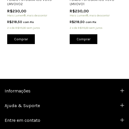
LMVOVO2
LMVOVO1
R$230,00
R$230,00
Mais Lumen®, mais desconto!
Mais Lumen®, mais desconto!
R$218,50
R$218,50
com
Pix
com
Pix
2
x
de
R$115,00
sem juros
2
x
de
R$115,00
sem juros
Comprar
Comprar
Informações
Ajuda & Suporte
Entre em contato