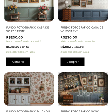
FUNDO FOTOGRÁFICO CASA DE
FUNDO FOTOGRÁFICO CASA DE
VO 25CASV12
VO 25CASV11
R$230,00
R$230,00
Mais Lumen®, mais desconto!
Mais Lumen®, mais desconto!
R$218,50
R$218,50
com
Pix
com
Pix
2
x
de
R$115,00
sem juros
2
x
de
R$115,00
sem juros
Comprar
Comprar
FUNDO FOTOGRÁFICO VOVO
FUNDO FOTOGRÁFICO MUCHON