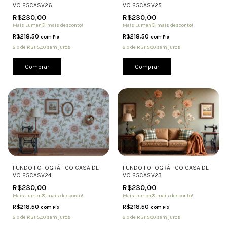
VO 25CASV26
VO 25CASV25
R$230,00
R$230,00
Mais Lumen®, mais desconto!
Mais Lumen®, mais desconto!
R$218,50
R$218,50
com
Pix
com
Pix
2
x
de
R$115,00
sem juros
2
x
de
R$115,00
sem juros
Comprar
Comprar
FUNDO FOTOGRÁFICO CASA DE
FUNDO FOTOGRÁFICO CASA DE
VO 25CASV23
VO 25CASV24
R$230,00
R$230,00
Mais Lumen®, mais desconto!
Mais Lumen®, mais desconto!
R$218,50
R$218,50
com
Pix
com
Pix
2
x
de
R$115,00
sem juros
2
x
de
R$115,00
sem juros