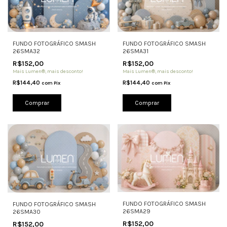
FUNDO FOTOGRÁFICO SMASH
FUNDO FOTOGRÁFICO SMASH
26SMA32
26SMA31
R$152,00
R$152,00
Mais Lumen®, mais desconto!
Mais Lumen®, mais desconto!
R$144,40
R$144,40
com
Pix
com
Pix
Comprar
Comprar
FUNDO FOTOGRÁFICO SMASH
FUNDO FOTOGRÁFICO SMASH
26SMA29
26SMA30
R$152,00
R$152,00