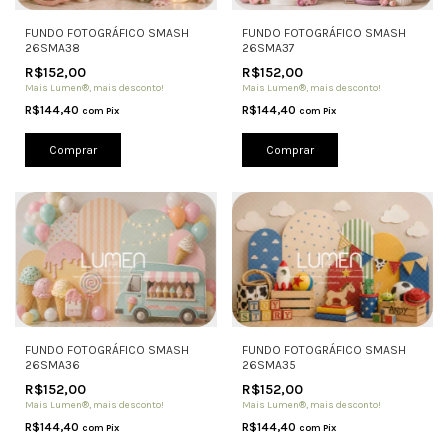
FUNDO FOTOGRÁFICO SMASH
FUNDO FOTOGRÁFICO SMASH
26SMA38
26SMA37
R$152,00
R$152,00
Mais Lumen®, mais desconto!
Mais Lumen®, mais desconto!
R$144,40
R$144,40
com
Pix
com
Pix
Comprar
Comprar
FUNDO FOTOGRÁFICO SMASH
FUNDO FOTOGRÁFICO SMASH
26SMA36
26SMA35
R$152,00
R$152,00
Mais Lumen®, mais desconto!
Mais Lumen®, mais desconto!
R$144,40
R$144,40
com
Pix
com
Pix