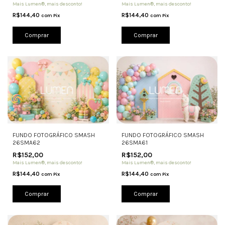
Mais Lumen®, mais desconto!
Mais Lumen®, mais desconto!
R$144,40
R$144,40
com
Pix
com
Pix
Comprar
Comprar
FUNDO FOTOGRÁFICO SMASH
FUNDO FOTOGRÁFICO SMASH
26SMA62
26SMA61
R$152,00
R$152,00
Mais Lumen®, mais desconto!
Mais Lumen®, mais desconto!
R$144,40
R$144,40
com
Pix
com
Pix
Comprar
Comprar