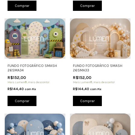
Comprar
Comprar
FUNDO FOTOGRÁFICO SMASH
FUNDO FOTOGRÁFICO SMASH
26SMA34
26SMA33
R$152,00
R$152,00
Mais Lumen®, mais desconto!
Mais Lumen®, mais desconto!
R$144,40
R$144,40
com
Pix
com
Pix
Comprar
Comprar