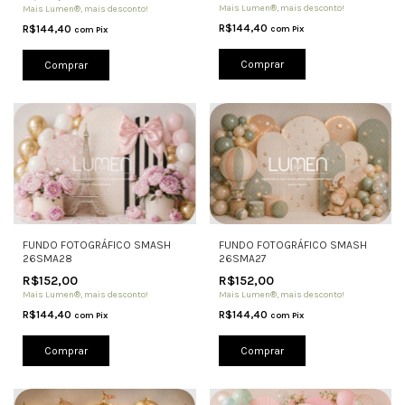
Mais Lumen®, mais desconto!
Mais Lumen®, mais desconto!
R$144,40
R$144,40
com
Pix
com
Pix
Comprar
Comprar
FUNDO FOTOGRÁFICO SMASH
FUNDO FOTOGRÁFICO SMASH
26SMA28
26SMA27
R$152,00
R$152,00
Mais Lumen®, mais desconto!
Mais Lumen®, mais desconto!
R$144,40
R$144,40
com
Pix
com
Pix
Comprar
Comprar