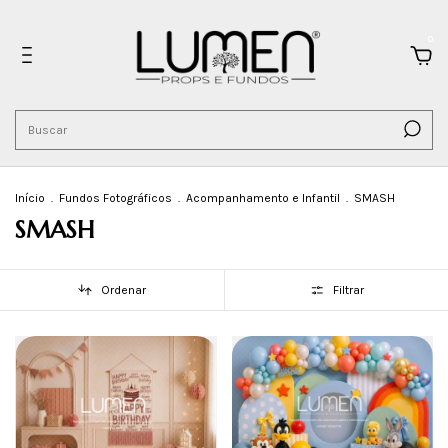
0
Início
.
Fundos Fotográficos
.
Acompanhamento e Infantil
.
SMASH
SMASH
Ordenar
Filtrar