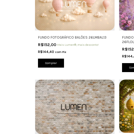
FUNDO FOTOGRÁFICO BALÕES 26LMBAL13
FUNDO
26FLOL
R$152,00
Mais Lumen®, mais desconto!
R$15
R$144,40
com
Pix
R$144
Comprar
Co