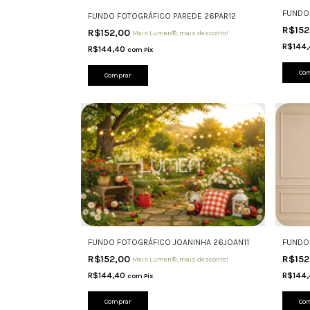
FUNDO
FUNDO FOTOGRÁFICO PAREDE 26PAR12
R$15
R$152,00
Mais Lumen®, mais desconto!
R$144
R$144,40
com
Pix
Co
Comprar
FUNDO FOTOGRÁFICO JOANINHA 26JOAN11
FUNDO 
R$152,00
R$15
Mais Lumen®, mais desconto!
R$144,40
R$144
com
Pix
Comprar
Co