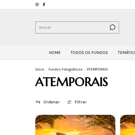
HOME
TODOS OS FUNDOS
TEMÁTIC
Início
.
Fundos Fotográficos
.
ATEMPORAIS
ATEMPORAIS
Ordenar
Filtrar