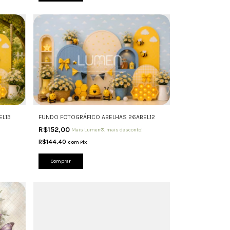
EL13
FUNDO FOTOGRÁFICO ABELHAS 26ABEL12
R$152,00
Mais Lumen®, mais desconto!
R$144,40
com
Pix
Comprar