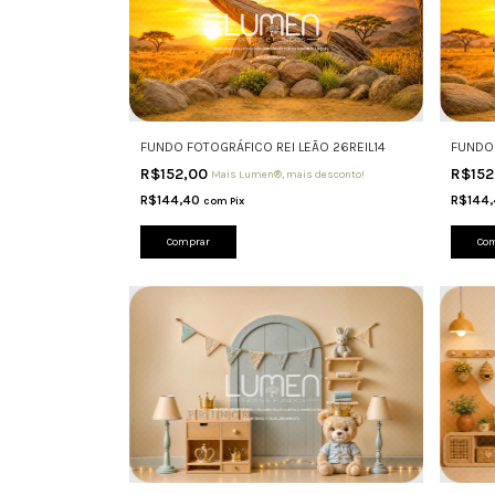
FUNDO FOTOGRÁFICO REI LEÃO 26REIL14
FUNDO 
R$152,00
R$15
Mais Lumen®, mais desconto!
R$144,40
R$144
com
Pix
Comprar
Co