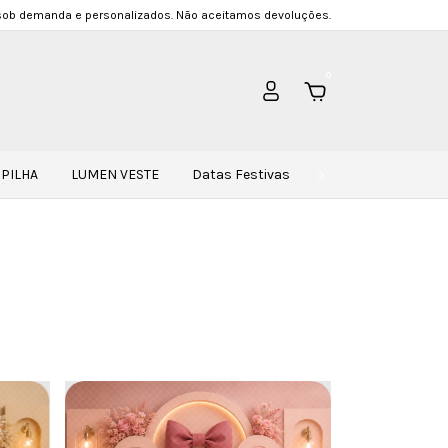
sob demanda e personalizados. Não aceitamos devoluções.
0
PILHA
LUMEN VESTE
Datas Festivas
PERSONALIZE SEU