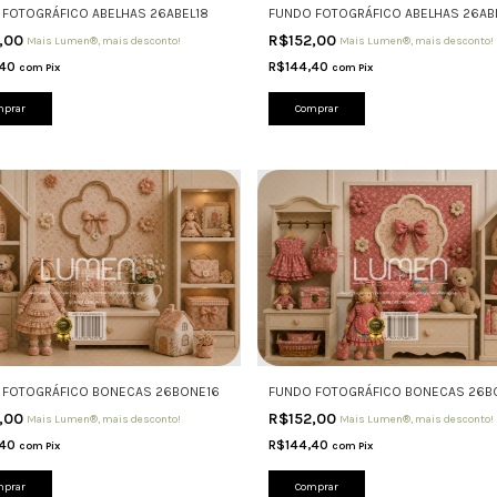
 FOTOGRÁFICO ABELHAS 26ABEL18
FUNDO FOTOGRÁFICO ABELHAS 26ABE
2,00
R$152,00
Mais Lumen®, mais desconto!
Mais Lumen®, mais desconto!
,40
R$144,40
com
Pix
com
Pix
mprar
Comprar
 FOTOGRÁFICO BONECAS 26BONE16
FUNDO FOTOGRÁFICO BONECAS 26B
2,00
R$152,00
Mais Lumen®, mais desconto!
Mais Lumen®, mais desconto!
,40
R$144,40
com
Pix
com
Pix
mprar
Comprar