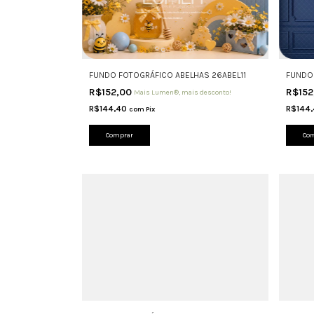
FUNDO FOTOGRÁFICO ABELHAS 26ABEL11
FUNDO 
R$152,00
R$15
Mais Lumen®, mais desconto!
R$144,40
R$144
com
Pix
Comprar
Co