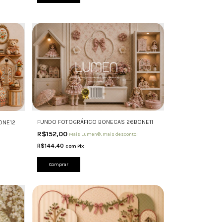
FUNDO FOTOGRÁFICO BONECAS 26BONE11
ONE12
R$152,00
Mais Lumen®, mais desconto!
R$144,40
com
Pix
Comprar