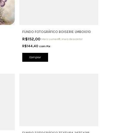
FUNDO FOTOGRÁFICO BOISERIE LMBOI010
R$152,00
Mais Lumen®, mais desconto!
R$144,40
com
Pix
Comprar