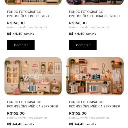
FUNDO FOTOGRÁFICO
FUNDO FOTOGRÁFICO
PROFISSÕES POLICIAL 26PROF31
PROFISSÕES PROFESSORA
26PROF28
R$152,00
R$152,00
Mais Lumen®, mais desconto!
Mais Lumen®, mais desconto!
R$144,40
R$144,40
com
Pix
com
Pix
Comprar
Comprar
FUNDO FOTOGRÁFICO
FUNDO FOTOGRÁFICO
PROFISSÕES MÉDICA 26PROF38
PROFISSÕES MÉDICA 26PROF26
R$152,00
R$152,00
Mais Lumen®, mais desconto!
Mais Lumen®, mais desconto!
R$144,40
R$144,40
com
Pix
com
Pix