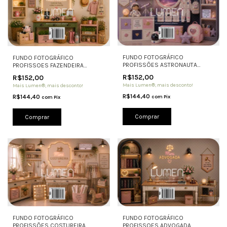
FUNDO FOTOGRÁFICO
FUNDO FOTOGRÁFICO
PROFISSÕES ASTRONAUTA
PROFISSOES FAZENDEIRA
26PROF37
26PROF36
R$152,00
R$152,00
Mais Lumen®, mais desconto!
Mais Lumen®, mais desconto!
R$144,40
R$144,40
com
Pix
com
Pix
Comprar
Comprar
FUNDO FOTOGRÁFICO
FUNDO FOTOGRÁFICO
PROFISSÕES COSTUREIRA
PROFISSOES ADVOGADA