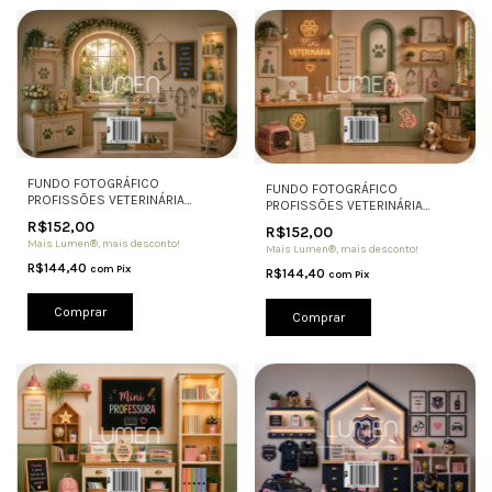
FUNDO FOTOGRÁFICO
FUNDO FOTOGRÁFICO
PROFISSÕES VETERINÁRIA
PROFISSÕES VETERINÁRIA
26PROF33
26PROF25
R$152,00
R$152,00
Mais Lumen®, mais desconto!
Mais Lumen®, mais desconto!
R$144,40
com
Pix
R$144,40
com
Pix
Comprar
Comprar