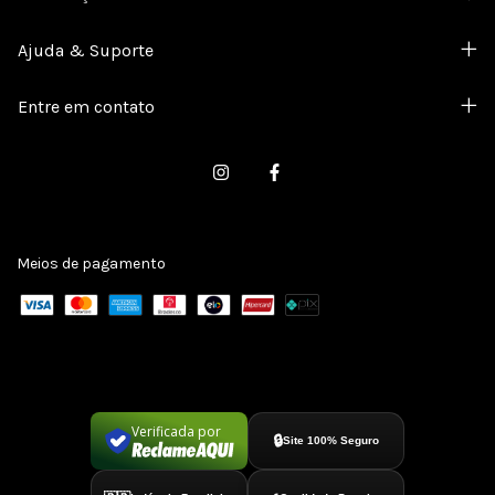
Ajuda & Suporte
Entre em contato
Meios de pagamento
Verificada por
🔒
Site 100% Seguro