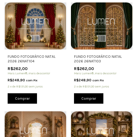
FUNDO FOTOGRÁFICO NATAL
FUNDO FOTOGRÁFICO NATAL
2026 26NAT103
2026 26NAT104
R$262,00
R$262,00
Mais Lumen®, mais desconto!
Mais Lumen®, mais desconto!
R$248,90
R$248,90
com
Pix
com
Pix
2
x
de
R$131,00
sem juros
2
x
de
R$131,00
sem juros
Comprar
Comprar