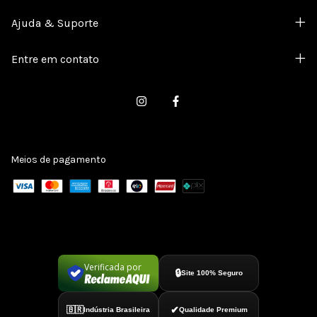
Ajuda & Suporte
Entre em contato
Meios de pagamento
Verificada por
🔒
Site 100% Seguro
✔
🇧🇷
Indústria Brasileira
Qualidade Premium