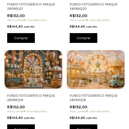
FUNDO FOTOGRÁFICO PARQUE
FUNDO FOTOGRÁFICO PARQUE
26PARQ20
26PARQ21
R$152,00
R$152,00
Mais Lumen®, mais desconto!
Mais Lumen®, mais desconto!
R$144,40
R$144,40
com
Pix
com
Pix
Comprar
Comprar
FUNDO FOTOGRÁFICO PARQUE
FUNDO FOTOGRÁFICO PARQUE
26PARQ19
26PARQ18
R$152,00
R$152,00
Mais Lumen®, mais desconto!
Mais Lumen®, mais desconto!
R$144,40
R$144,40
com
Pix
com
Pix