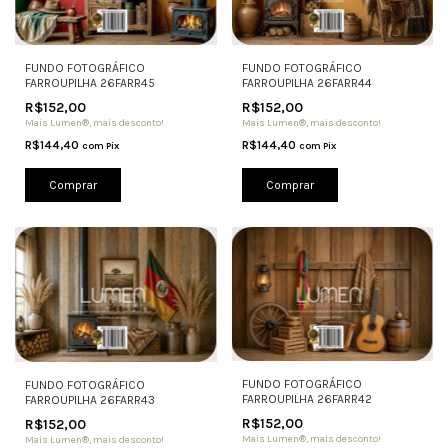
FUNDO FOTOGRÁFICO
FUNDO FOTOGRÁFICO
FARROUPILHA 26FARR45
FARROUPILHA 26FARR44
R$152,00
R$152,00
Mais Lumen®, mais desconto!
Mais Lumen®, mais desconto!
R$144,40
R$144,40
com
Pix
com
Pix
Comprar
Comprar
FUNDO FOTOGRÁFICO
FUNDO FOTOGRÁFICO
FARROUPILHA 26FARR42
FARROUPILHA 26FARR43
R$152,00
R$152,00
Mais Lumen®, mais desconto!
Mais Lumen®, mais desconto!