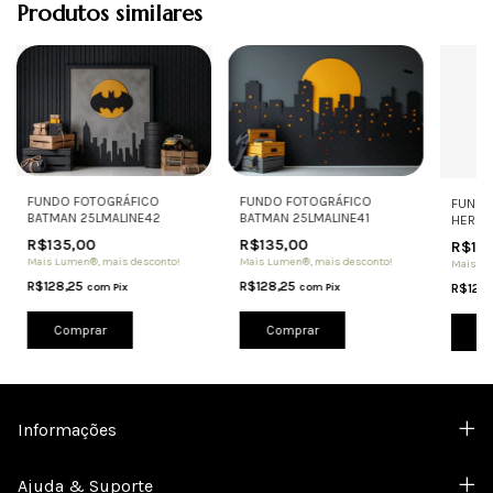
Produtos similares
FUNDO FOTOGRÁFICO
FUNDO FOTOGRÁFICO
FUNDO
BATMAN 25LMALINE42
BATMAN 25LMALINE41
HERÓI
R$135,00
R$135,00
R$13
Mais Lumen®, mais desconto!
Mais Lumen®, mais desconto!
Mais Lu
R$128,25
R$128,25
com
Pix
com
Pix
R$128
Comprar
Comprar
Co
Informações
Ajuda & Suporte