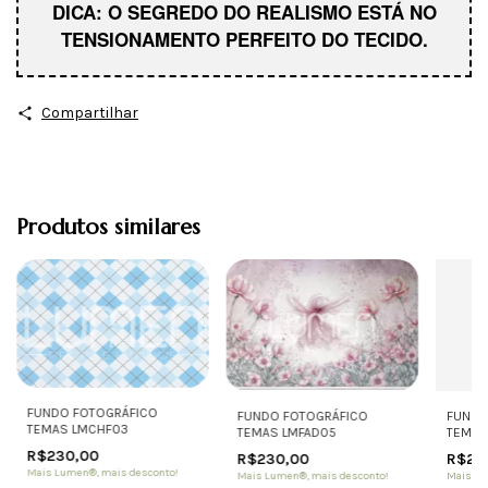
DICA: O SEGREDO DO REALISMO ESTÁ NO
TENSIONAMENTO PERFEITO DO TECIDO.
Compartilhar
Produtos similares
FUNDO FOTOGRÁFICO
FUNDO FOTOGRÁFICO
FUNDO
TEMAS LMCHF03
TEMAS LMFAD05
TEMAS
R$230,00
R$230,00
R$23
Mais Lumen®, mais desconto!
Mais Lumen®, mais desconto!
Mais Lu