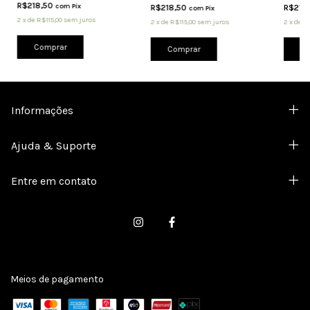
R$218,50
com
Pix
R$218,50
R$218
com
Pix
2
x
de
R$115,00
sem juros
2
x
de
R$115,00
sem juros
2
x
de
R$
Comprar
Comprar
Co
Informações
Ajuda & Suporte
Entre em contato
Meios de pagamento