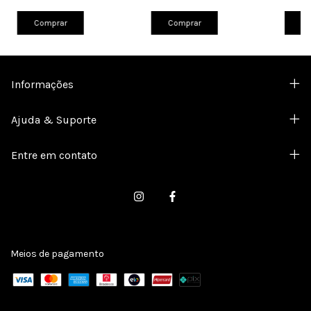
Comprar
Co
Comprar
Informações
Ajuda & Suporte
Entre em contato
Meios de pagamento