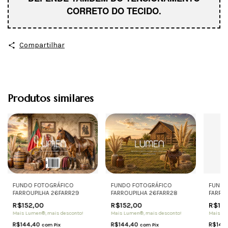
CORRETO DO TECIDO.
Compartilhar
Produtos similares
FUNDO FOTOGRÁFICO
FUNDO
FUNDO FOTOGRÁFICO
FARROUPILHA 26FARR29
FARRO
FARROUPILHA 26FARR28
R$152,00
R$152
R$152,00
Mais Lumen®, mais desconto!
Mais Lu
Mais Lumen®, mais desconto!
R$144,40
R$144
R$144,40
com
Pix
com
Pix