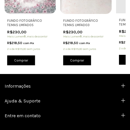
FUNDO
FUNDO FOTOGRÁFICO
FUNDO FOTOGRÁFICO
TEMAS
TEMAS LMFAD03
TEMAS LMFAD05
R$23
R$230,00
R$230,00
Mais Lu
Mais Lumen®, mais desconto!
Mais Lumen®, mais desconto!
R$218
R$218,50
R$218,50
com
Pix
com
Pix
2
x
de
R$
2
x
de
R$115,00
sem juros
2
x
de
R$115,00
sem juros
Co
Comprar
Comprar
Informações
Ajuda & Suporte
Entre em contato