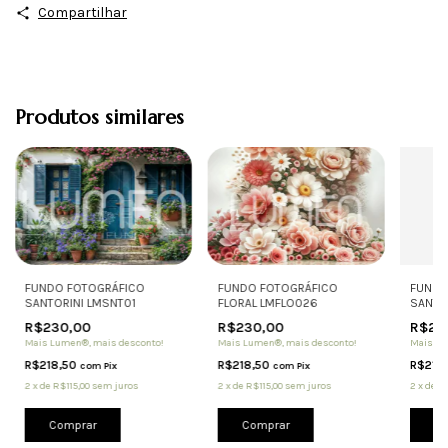
Compartilhar
Produtos similares
FUNDO FOTOGRÁFICO
FUNDO FOTOGRÁFICO
FUNDO
FLORAL LMFLO026
SANTORINI LMSNT01
SANTO
R$230,00
R$230,00
R$23
Mais Lumen®, mais desconto!
Mais Lumen®, mais desconto!
Mais Lu
R$218,50
R$218,50
R$218
com
Pix
com
Pix
2
x
de
R$115,00
sem juros
2
x
de
R$115,00
sem juros
2
x
de
R$
Comprar
Comprar
Co